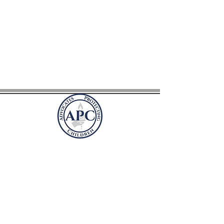
Befürworter des
Schutzes von Kindern
Postfach 41981
Arlington, Virginia 22204
befü
rworterschutzkinder@gmail.com